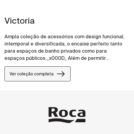
Victoria
Ampla coleção de acessórios com design funcional,
intemporal e diversificada, o encaixe perfeito tanto
para espaços de banho privados como para
espaços públicos._x000D_ Além de permitir
instalação com parafuso, a coleção Victoria também
permite uma fixação alternativa mediante o uso de
Ver coleção completa
um adesivo, evitando assim os buracos e garantindo
uma alta resistência (exceto para o porta-toalhas e
toalheiros elétricos e de aquecimento, com limite de
carga estática até 5 kg por elemento).