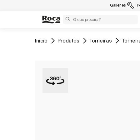
Galleries
P
Ir para
Ir para
Ir para
Ir para
Início
Produtos
Torneiras
Torneir