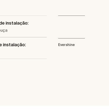
de instalação:
ouça
e instalação:
Evershine