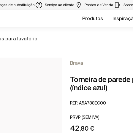
eças de substituição
Serviço ao cliente
Pontos de Venda
Sobr
Produtos
Inspiraç
as para lavatório
Brava
Torneira de parede p
(índice azul)
REF:
A5A788EC00
PRVP (SEM IVA)
42
,80 €