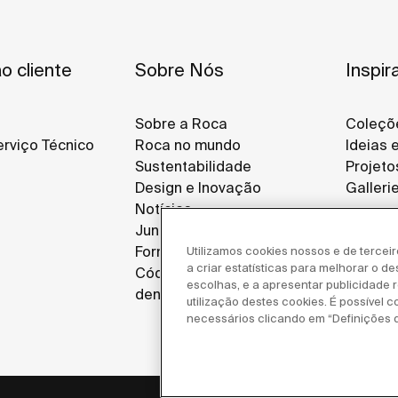
o cliente
Sobre Nós
Inspir
Sobre a Roca
Coleçõ
rviço Técnico
Roca no mundo
Ideias 
Sustentabilidade
Projeto
Design e Inovação
Galleri
Notícias
Junte-se a Nós
Fornecedores
Utilizamos cookies nossos e de tercei
a criar estatísticas para melhorar o d
Código de ética e canal de
escolhas, e a apresentar publicidade re
denúncias
utilização destes cookies. É possível c
necessários clicando em “Definições 
Política de 