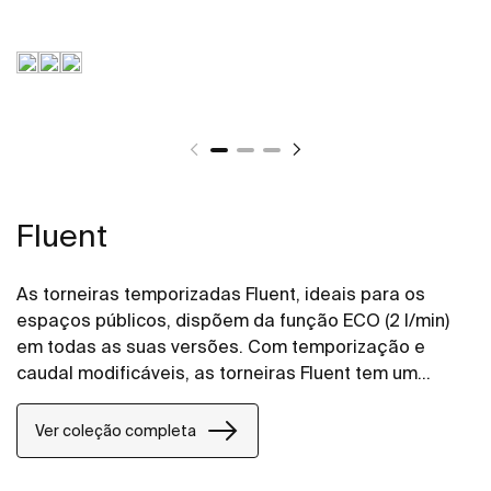
Fluent
As torneiras temporizadas Fluent, ideais para os
espaços públicos, dispõem da função ECO (2 l/min)
em todas as suas versões. Com temporização e
caudal modificáveis, as torneiras Fluent tem um
perlator anti vandalismo e um design de altura
confort para facilitar a sua utilização.
Ver coleção completa