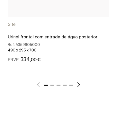
Site
Urinol frontal com entrada de água posterior
Ref:
A359605000
490 x 295 x 700
334
,00 €
PRVP:
Ver mais