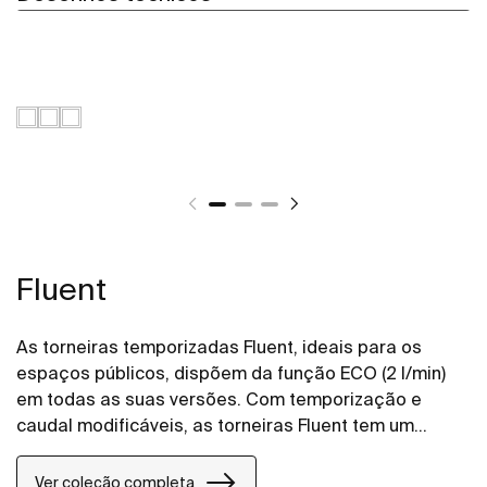
Fluent
As torneiras temporizadas Fluent, ideais para os
espaços públicos, dispõem da função ECO (2 l/min)
em todas as suas versões. Com temporização e
caudal modificáveis, as torneiras Fluent tem um
perlator anti vandalismo e um design de altura
confort para facilitar a sua utilização.
Ver coleção completa