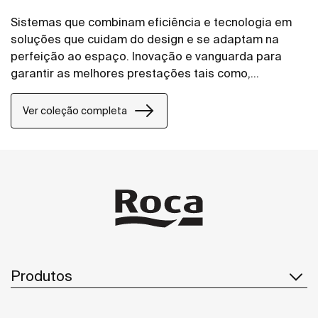
Sistemas que combinam eficiência e tecnologia em
soluções que cuidam do design e se adaptam na
perfeição ao espaço. Inovação e vanguarda para
garantir as melhores prestações tais como,
comodidade, poupança e estilo que estão presentes
em cada detalhe.
Ver coleção completa
Produtos