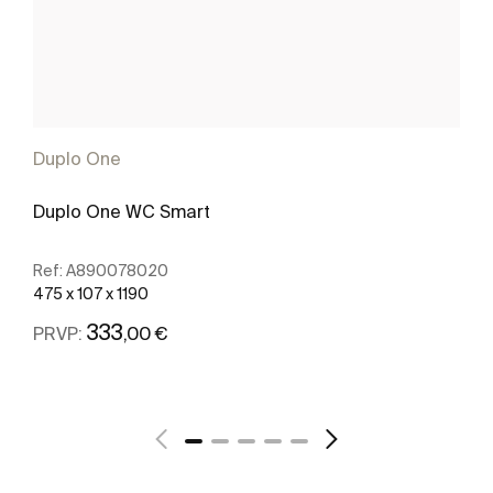
Duplo One
Duplo One WC Smart
Ref:
A890078020
475 x 107 x 1190
333
,00 €
PRVP:
Ver mais