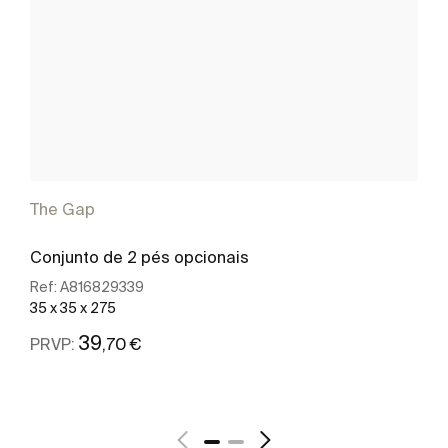
The Gap
Conjunto de 2 pés opcionais
Ref:
A816829339
35 x 35 x 275
39
,70 €
PRVP:
Ver mais