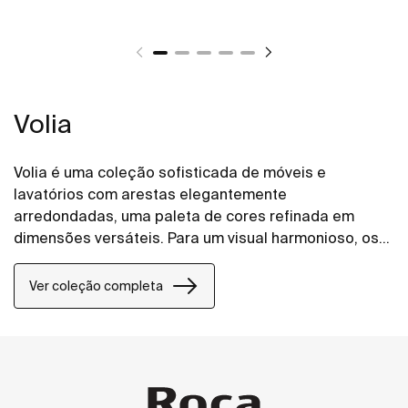
Volia
Volia é uma coleção sofisticada de móveis e
lavatórios com arestas elegantemente
arredondadas, uma paleta de cores refinada em
dimensões versáteis. Para um visual harmonioso, os
móveis e lavatórios podem ser combinados com
acabamentos correspondentes – cinza areia, onix ou
Ver coleção completa
branco mate. As gavetas incluem no seu interior
organizadores para uma melhor arrumação.