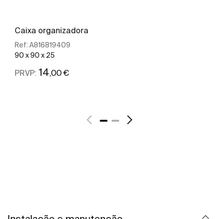
Caixa organizadora
Ref:
A816819409
90 x 90 x 25
14
,00 €
PRVP:
Ver mais
Instalação e manutenção