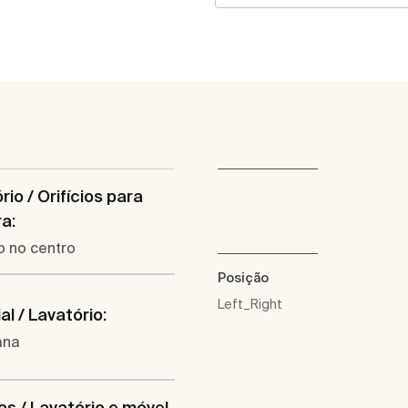
rio / Orifícios para
ra:
co no centro
Posição
Left_Right
al / Lavatório:
ana
s / Lavatório e móvel