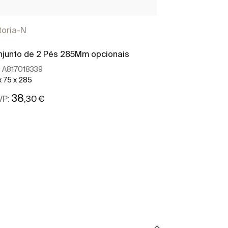
toria-N
junto de 2 Pés 285Mm opcionais
:
A817018339
x 75 x 285
38
,30 €
VP:
Ver mais