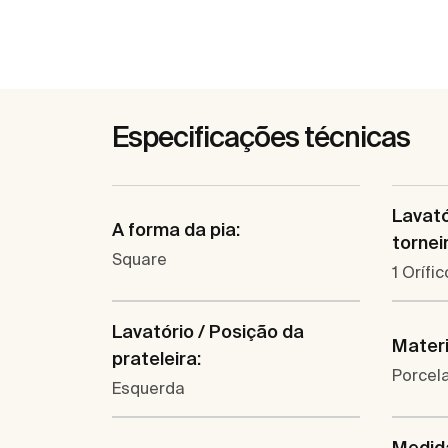
Especificações técnicas
Lavató
A forma da pia:
tornei
Square
1 Orífi
Lavatório / Posição da
Materi
prateleira:
Porcel
Esquerda
Medida