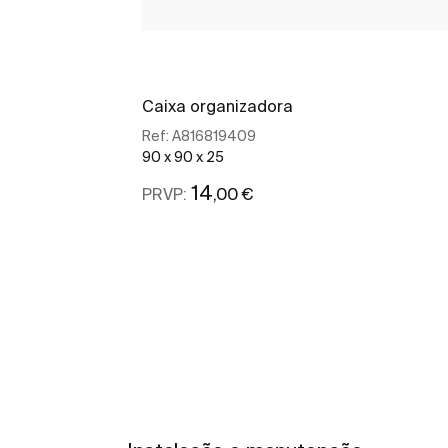
Caixa organizadora
Ref:
A816819409
90 x 90 x 25
14
,00 €
PRVP:
Ver mais