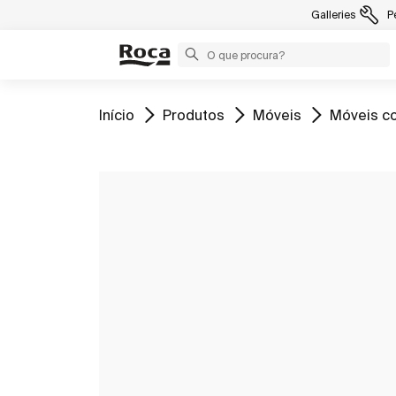
Galleries
P
Ir para
Ir para
Ir para
Ir para
Início
Produtos
Móveis
Móveis co