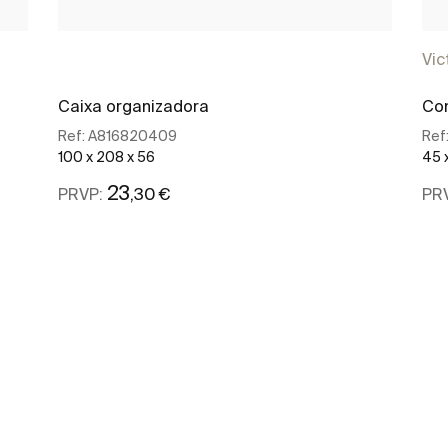
Vic
Caixa organizadora
Con
Ref:
A816820409
Ref
100 x 208 x 56
45 
23
,30 €
PRVP:
PR
Ver mais