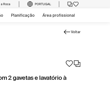
e a Roca
PORTUGAL
ão
Planificação
Área profissional
Voltar
om 2 gavetas e lavatório à