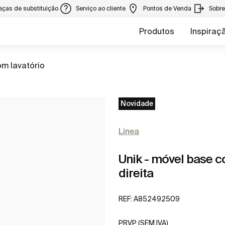
eças de substituição
Serviço ao cliente
Pontos de Venda
Sobr
Produtos
Inspiraç
m lavatório
Novidade
Linea
Unik - móvel base c
direita
REF:
A852492509
PRVP (SEM IVA)