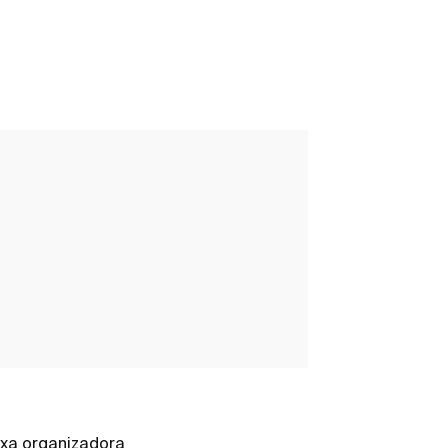
xa organizadora
Caixa organiz