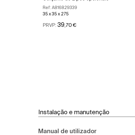
Ref:
A816829339
35 x 35 x 275
39
,70 €
PRVP:
Ver mais
Instalação e manutenção
Manual de utilizador