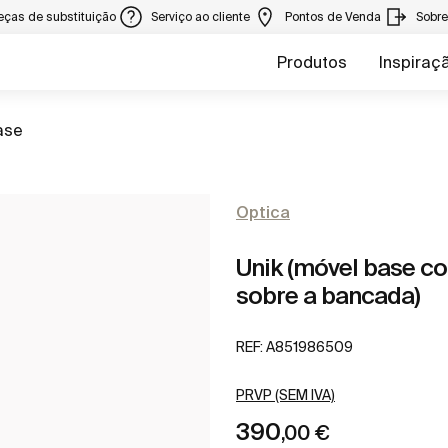
eças de substituição
Serviço ao cliente
Pontos de Venda
Sobr
Produtos
Inspiraç
ase
Optica
Unik (móvel base co
sobre a bancada)
REF:
A851986509
PRVP (SEM IVA)
390
,00 €