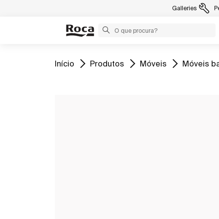
Galleries
P
Ir para
Ir para
Ir para
Ir para
Início
Produtos
Móveis
Móveis b