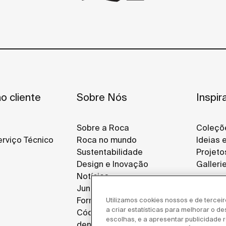
o cliente
Sobre Nós
Inspir
Sobre a Roca
Coleçõ
rviço Técnico
Roca no mundo
Ideias 
Sustentabilidade
Projeto
Design e Inovação
Galleri
Notícias
Junte-se a Nós
Fornecedores
Utilizamos cookies nossos e de tercei
a criar estatísticas para melhorar o d
Código de ética e canal de
escolhas, e a apresentar publicidade re
denúncias