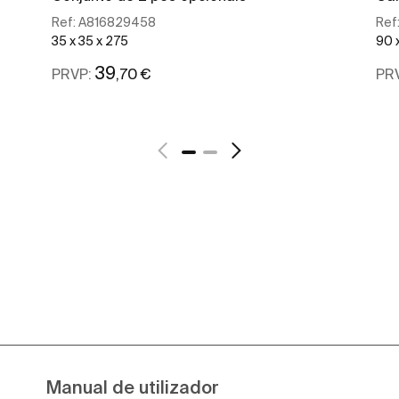
Ref:
A816829458
Ref
35 x 35 x 275
90 
39
,70 €
PRVP:
PR
Ver mais
Manual de utilizador