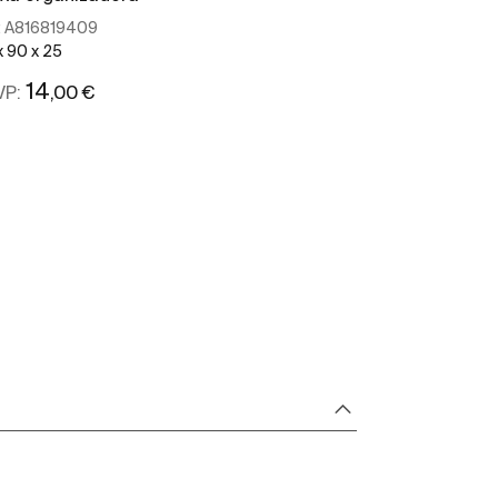
:
A816819409
Ref:
A8168204
x 90 x 25
100 x 208 x 56
14
23
,00 €
,30 
VP:
PRVP:
Ver mais