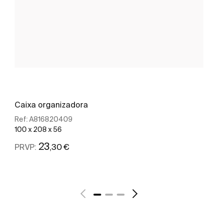
Caixa organizadora
Ref:
A816820409
100 x 208 x 56
23
,30 €
PRVP:
Ver mais