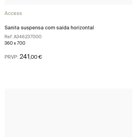
Access
Sanita suspensa com saída horizontal
Ref:
A346237000
360 x 700
241
,00 €
PRVP:
Ver mais