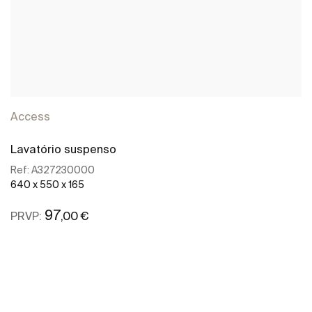
Access
Lavatório suspenso
Ref:
A327230000
640 x 550 x 165
97
,00 €
PRVP:
Ver mais