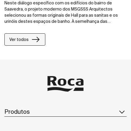
Neste diálogo específico com os edifícios do bairro de
Saavedra, o projeto moderno dos MSGSSS Arquitectos
selecionou as formas originais de Hall para as sanitas e os
urinóis destes espaços de banho. À semelhança das
torneiras, as soluções de lavatórios da coleção L20
incluem a tecnologia Cold Start, enquanto as áreas de
Ver todos
duche foram equipadas com os temporizadores Instant.
Tudo isto prova o compromisso para com a eficiência
energética. Por fim, os acessórios e as pegas da coleção
Access completou o conjunto, proporcionando a máxima
segurança nos espaços de banho para pessoas com
mobilidade reduzida._x000D_ Num edifício que
representa um padrão para a sustentabilidade, as
tecnologias da Roca para a poupança de água e energia
resultaram em soluções eficientes para espaços de
banho e de duche que, graças ao nosso compromisso
para com o design, são também extremamente
funcionais e modernas.
Produtos