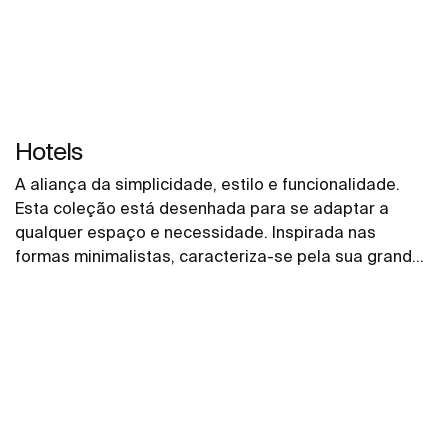
Hotels
A aliança da simplicidade, estilo e funcionalidade.
Esta coleção está desenhada para se adaptar a
qualquer espaço e necessidade. Inspirada nas
formas minimalistas, caracteriza-se pela sua grande
versatilidade. Uma solução pensada para os
pequenos e grandes projetos de design, tanto em
espaços públicos como em espaços privados.