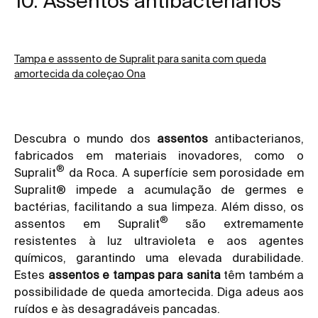
10. Assentos antibacterianos
Tampa e asssento de Supralit para sanita com queda
amortecida da coleçao Ona
Descubra o mundo dos
assentos
antibacterianos,
fabricados em materiais inovadores, como o
®
Supralit
da Roca. A superfície sem porosidade em
Supralit® impede a acumulação de germes e
bactérias, facilitando a sua limpeza. Além disso, os
®
assentos em Supralit
são extremamente
resistentes à luz ultravioleta e aos agentes
químicos, garantindo uma elevada durabilidade.
Estes
assentos e tampas para sanita
têm também a
possibilidade de queda amortecida. Diga adeus aos
ruídos e às desagradáveis pancadas.