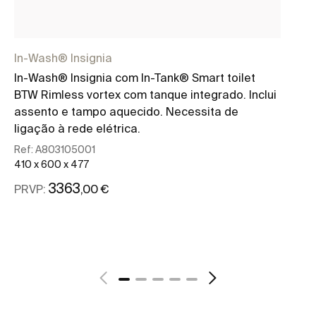
In-Wash® Insignia
Mu
In-Wash® Insignia com In-Tank® Smart toilet
M3
BTW Rimless vortex com tanque integrado. Inclui
Re
assento e tampo aquecido. Necessita de
39
ligação à rede elétrica.
PR
Ref:
A803105001
410 x 600 x 477
3363
,00 €
PRVP:
Ver mais