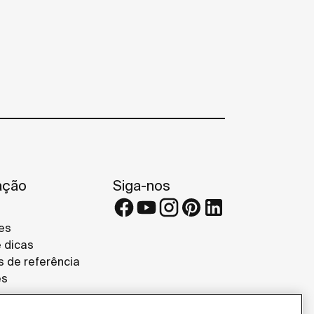
ação
Siga-nos
es
e dicas
s de referência
es