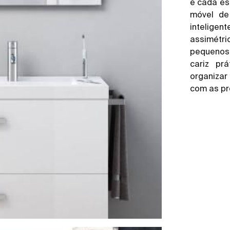
e cada es
móvel de
intelige
assimétr
pequenos
cariz pr
organizar
com as pre