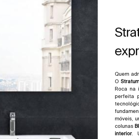
Stra
expr
Quem admi
O
Stratu
Roca na 
perfeita
tecnológi
fundamen
móveis, 
colunas
B
interior
. 