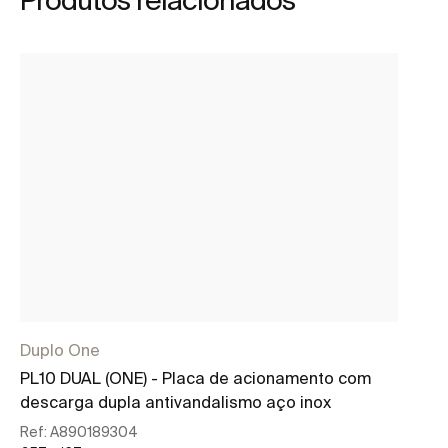
Duplo One
Be
PL10 DUAL (ONE) - Placa de acionamento com
Ki
descarga dupla antivandalismo aço inox
mã
fl
Ref:
A890189304