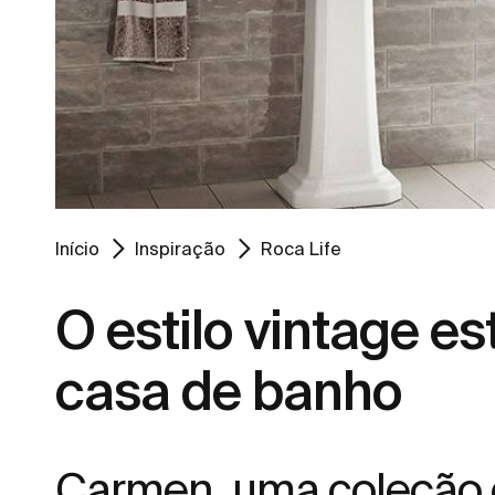
Início
Inspiração
Roca Life
O estilo vintage es
casa de banho
Carmen, uma coleção 