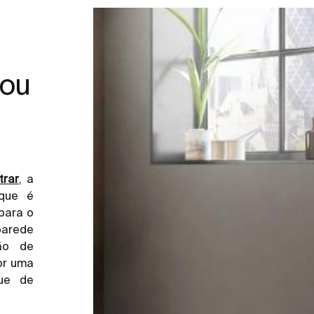
 ou
trar
, a
que é
para o
parede
ão de
or uma
ue de