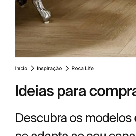
Início
Inspiração
Roca Life
Ideias para compr
Descubra os modelos d
se adapta ao seu espa