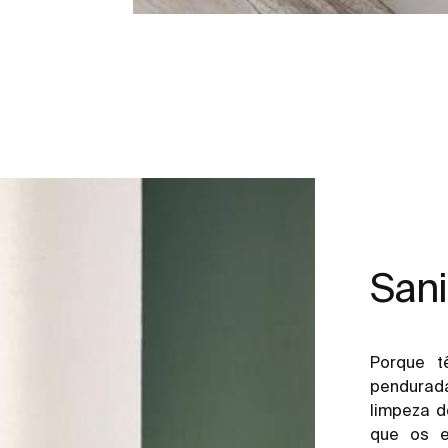
San
Porque t
pendurad
limpeza d
que os 