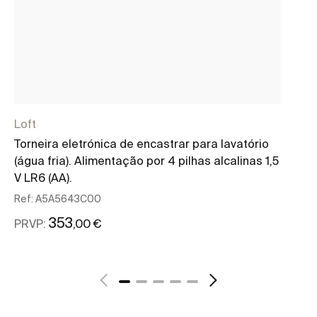
Loft
Lo
Torneira eletrónica de encastrar para lavatório
To
(água fria). Alimentação por 4 pilhas alcalinas 1,5
Al
V LR6 (AA).
Re
Ref:
A5A5643C00
PR
353
,00 €
PRVP:
Ver mais