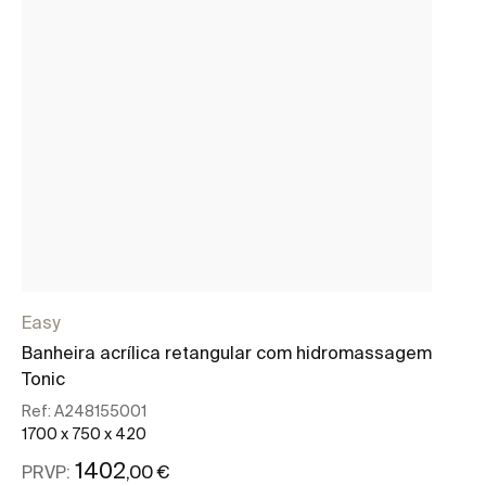
Easy
Ea
Banheira acrílica retangular com hidromassagem
Ba
Tonic
hi
Ref:
A248155001
Re
1700 x 750 x 420
13
1402
,00 €
PRVP:
PR