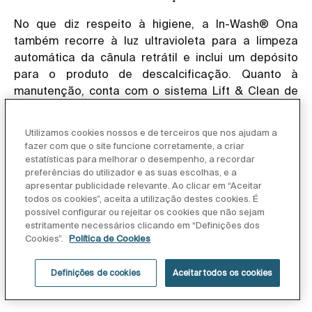
No que diz respeito à higiene, a In-Wash® Ona
também recorre à luz ultravioleta para a limpeza
automática da cânula retrátil e inclui um depósito
para o produto de descalcificação. Quanto à
manutenção, conta com o sistema Lift & Clean de
extração parcial do assento e, no interior da sanita,
as paredes uniformes e sem ângulos ocultos de
Utilizamos cookies nossos e de terceiros que nos ajudam a
Rimless® simplificam as tarefas de limpeza.
fazer com que o site funcione corretamente, a criar
estatísticas para melhorar o desempenho, a recordar
A In-Wash® Ona conecta-se remotamente a
preferências do utilizador e as suas escolhas, e a
dispositivos móveis graças à tecnologia Roca
apresentar publicidade relevante. Ao clicar em “Aceitar
todos os cookies”, aceita a utilização destes cookies. É
Connect. Com funções inteligentes facilmente
possível configurar ou rejeitar os cookies que não sejam
acessíveis, é possível personalizar as definições de
estritamente necessários clicando em “Definições dos
lavagem e secagem, controlar a configuração do
Cookies”.
Política de Cookies
sistema e acompanhar os consumos de água
através da aplicação.Roca Connect brevemente
Definições de cookies
Aceitar todos os cookies
disponível para iOS e Android.