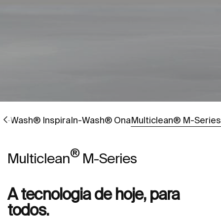
Ir para
Ir para
Ir para
In-Wash® Inspira
In-Wash® Ona
Multiclean® M-Series
®
Multiclean
M-Series
A tecnologia de hoje, para
todos.