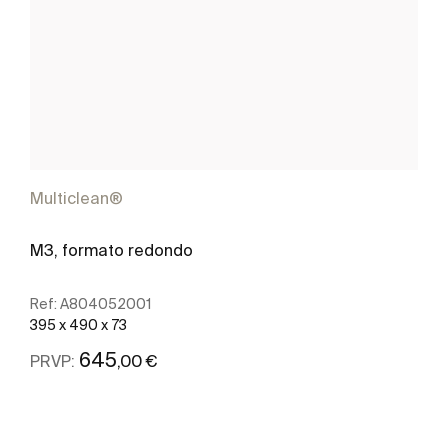
Multiclean®
M3, formato redondo
Ref:
A804052001
395 x 490 x 73
645
,00 €
PRVP:
Ver mais