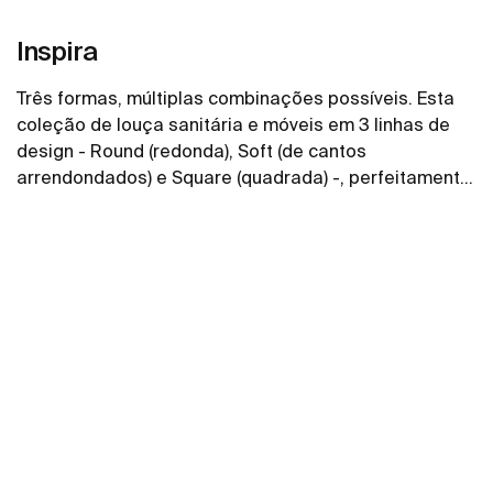
Inspira
Três formas, múltiplas combinações possíveis. Esta
coleção de louça sanitária e móveis em 3 linhas de
design - Round (redonda), Soft (de cantos
arrendondados) e Square (quadrada) -, perfeitamente
combináveis entre si, permite dar vida aos espaços
Ver mais
de banho de todos os estilos.