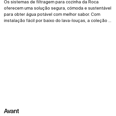
Os sistemas de filtragem para cozinha da Roca
oferecem uma solução segura, cómoda e sustentável
para obter água potável com melhor sabor. Com
instalação fácil por baixo do lava-louças, a coleção é
composta por uma gama de torneiras com quatro
Ver mais
designs e três acabamentos, todas elas equipadas
com um filtro de cinco etapas. Sempre que é
necessário substituir o filtro, a luz LED acende-se.
Avant