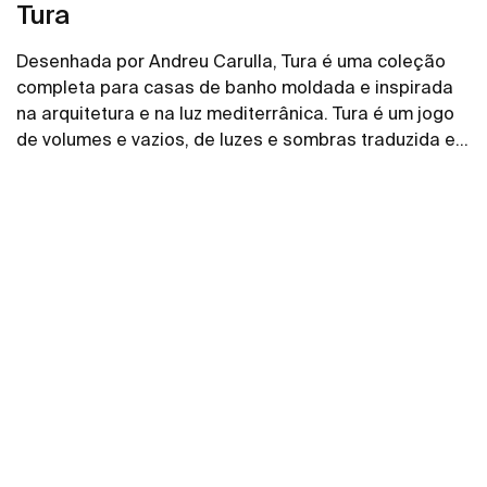
Tura
Desenhada por Andreu Carulla, Tura é uma coleção
completa para casas de banho moldada e inspirada
na arquitetura e na luz mediterrânica. Tura é um jogo
de volumes e vazios, de luzes e sombras traduzida em
elementos para a casa de banho. Inovação e
Ver mais
sustentabilidade estão presentes em toda a coleção,
desde o design e tecnologia até ao uso de materiais
reciclados e embalagens sem plástico.