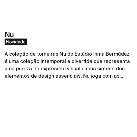
Nu
Novidade
A coleção de torneiras Nu do Estúdio Inma Bermúdez
é uma coleção intemporal e divertida que representa
uma pureza da expressão visual e uma síntese dos
elementos de design essenciais. Nu joga com as
cores de formas novas e criativas, permitindo toda
Ver mais
uma personalização da casa de banho.