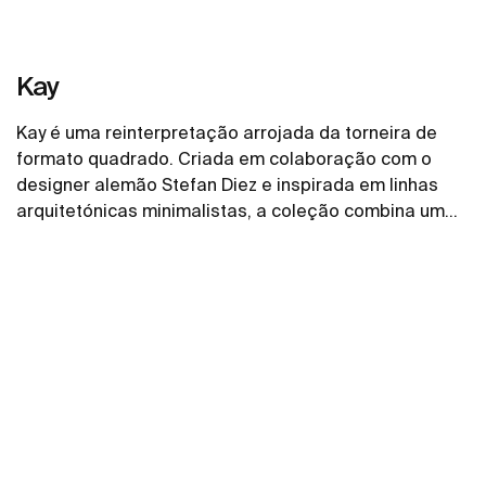
Kay
Kay é uma reinterpretação arrojada da torneira de
formato quadrado. Criada em colaboração com o
designer alemão Stefan Diez e inspirada em linhas
arquitetónicas minimalistas, a coleção combina um
caráter forte com detalhes refinados. Cada elemento
Ver mais
foi cuidadosamente concebido para alcançar uma
elegância moderna e intemporal.