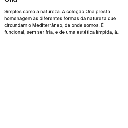
Simples como a natureza. A coleção Ona presta
homenagem às diferentes formas da natureza que
circundam o Mediterrâneo, de onde somos. É
funcional, sem ser fria, e de uma estética límpida, à
imagem do calor inerente do ambiente natural, feita
Ver mais
para quem aprecia o poder das paisagens
silenciosas.