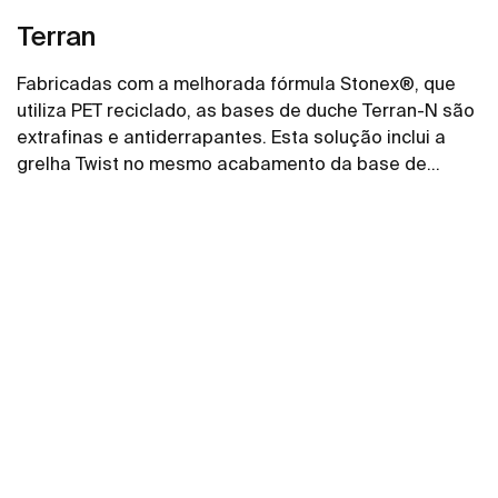
Terran
Fabricadas com a melhorada fórmula Stonex®, que
utiliza PET reciclado, as bases de duche Terran-N são
extrafinas e antiderrapantes. Esta solução inclui a
grelha Twist no mesmo acabamento da base de
duche, mas o design pode ser alterado adicionando
Ver mais
uma grelha Mosaico ou Tijolo.