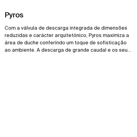
Pyros
Com a válvula de descarga integrada de dimensões
reduzidas e carácter arquitetónico, Pyros maximiza a
área de duche conferindo um toque de sofisticação
ao ambiente. A descarga de grande caudal e os seus
declives progressivos facilitam o rápido escoamento
Ver mais
da água, evitando a sua estagnação e o seu potencial
transbordo.