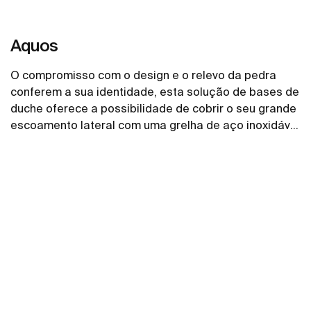
Aquos
O compromisso com o design e o relevo da pedra
conferem a sua identidade, esta solução de bases de
duche oferece a possibilidade de cobrir o seu grande
escoamento lateral com uma grelha de aço inoxidável
ou com uma tampa feita de STONEX® com o mesmo
Ver mais
acabamento da base de duche.