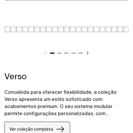
Verso
Concebida para oferecer flexibilidade, a coleção
Verso apresenta um estilo sofisticado com
acabamentos premium. O seu sistema modular
permite configurações personalizadas, com
diferentes combinações de gavetas, portas e
prateleiras, adaptando-se a diversas necessidades
Ver coleção completa