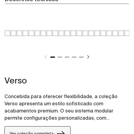
Verso
Concebida para oferecer flexibilidade, a coleção
Verso apresenta um estilo sofisticado com
acabamentos premium. O seu sistema modular
permite configurações personalizadas, com
diferentes combinações de gavetas, portas e
prateleiras, adaptando-se a diversas necessidades
Ver coleção completa