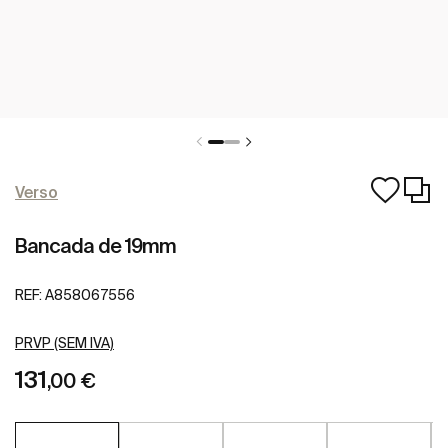
Verso
Bancada de 19mm
REF:
A858067556
PRVP (SEM IVA)
131
,00 €