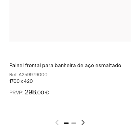
Painel frontal para banheira de aço esmaltado
Ref:
A259979000
1700 x 420
298
,00 €
PRVP:
Ver mais