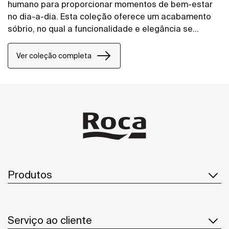
humano para proporcionar momentos de bem-estar
no dia-a-dia. Esta coleção oferece um acabamento
sóbrio, no qual a funcionalidade e elegância se
juntam num perfeito e sugestivo equilíbrio. Uma peça
compacta, de alta qualidade e resistência.
Ver coleção completa
Produtos
Serviço ao cliente