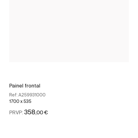
Painel frontal
Ref:
A259931000
1700 x 535
358
,00 €
PRVP:
Ver mais