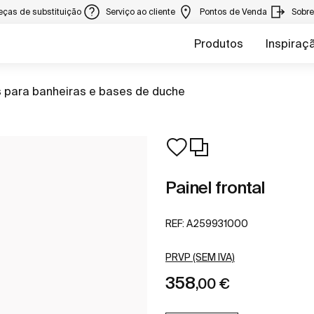
eças de substituição
Serviço ao cliente
Pontos de Venda
Sobr
Produtos
Inspiraç
s para banheiras e bases de duche
Painel frontal
REF:
A259931000
PRVP (SEM IVA)
358
,00 €