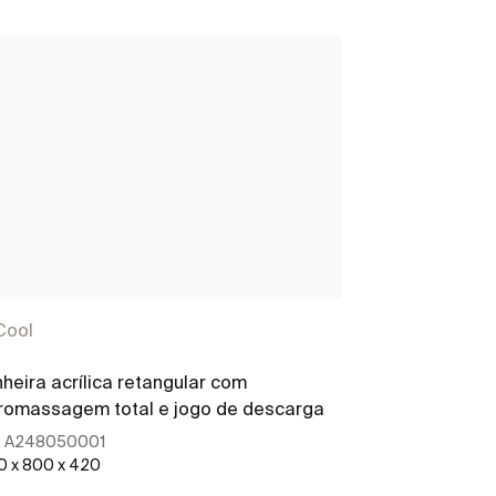
Cool
BeCool
heira acrílica retangular com
Banheira acríl
romassagem total e jogo de descarga
hidromassagem
:
A248050001
Ref:
A2483420
0 x 800 x 420
1700 x 700 x 42