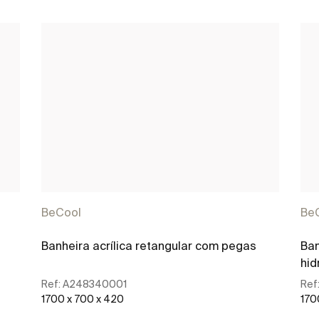
BeCool
Be
Banheira acrílica retangular com pegas
Ban
hid
Ref:
A248340001
Ref
1700 x 700 x 420
170