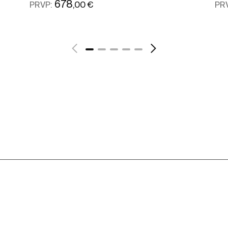
678
,00 €
PRVP:
PR
Ver mais