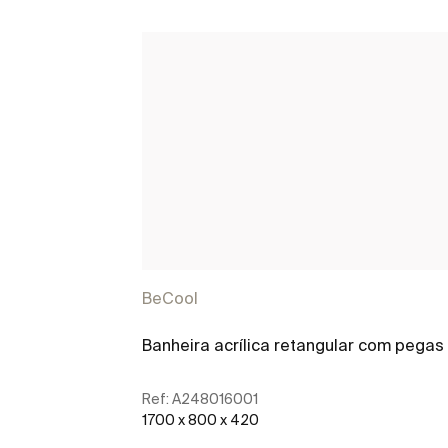
BeCool
Banheira acrílica retangular com pegas
Ref:
A248016001
1700 x 800 x 420