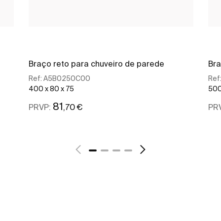
Braço reto para chuveiro de parede
Bra
Ref:
A5B0250C00
Ref
400 x 80 x 75
500
81
,70 €
PRVP:
PR
Ver mais