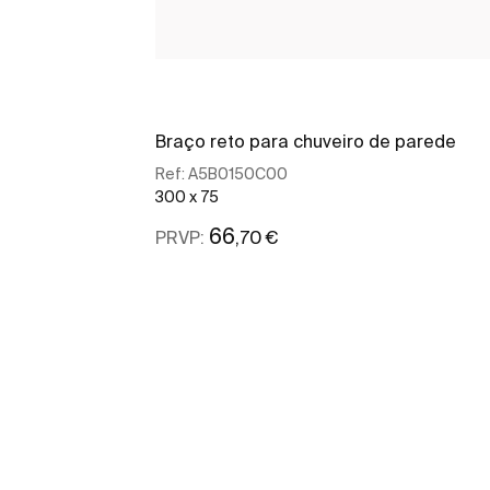
Braço reto para chuveiro de parede
Ref:
A5B0150C00
300 x 75
66
,70 €
PRVP:
Ver mais