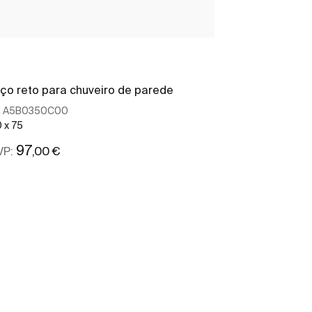
ço reto para chuveiro de parede
Braço para ch
:
A5B0350C00
Ref:
A5B0450C
 x 75
100
97
49
,00 €
,80 
VP:
PRVP:
Ver mais