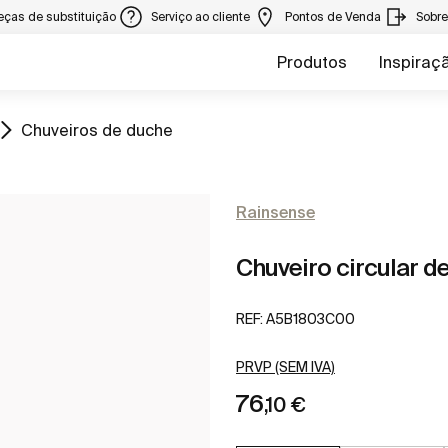
eças de substituição
Serviço ao cliente
Pontos de Venda
Sobr
Produtos
Inspiraç
Ir para
Chuveiros de duche
Rainsense
Chuveiro circular de
REF:
A5B1803C00
PRVP (SEM IVA)
76
,10 €