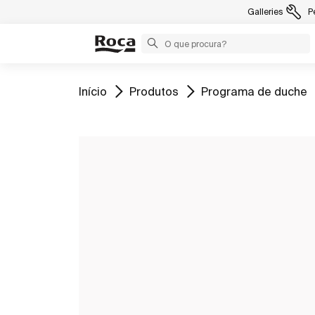
Galleries
P
Ir para
Ir para
Ir para
Início
Produtos
Programa de duche