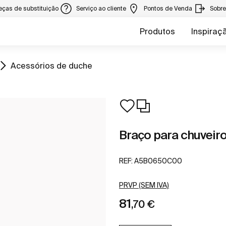
eças de substituição
Serviço ao cliente
Pontos de Venda
Sobr
Produtos
Inspiraç
Ir para
Acessórios de duche
Braço para chuveiro
REF:
A5B0650C00
PRVP (SEM IVA)
81
,70 €