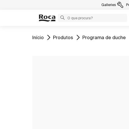
Galleries
P
Ir para
Ir para
Ir para
Início
Produtos
Programa de duche