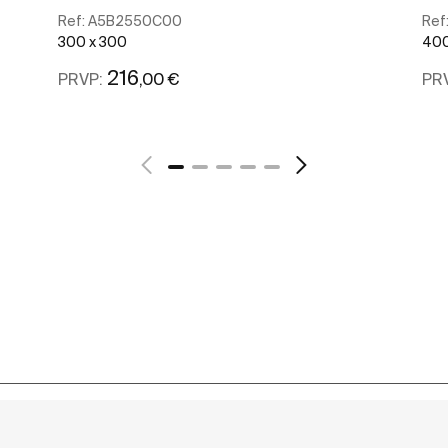
Ref:
A5B2550C00
Ref
300 x 300
400
216
,00 €
PRVP:
PR
Ver mais