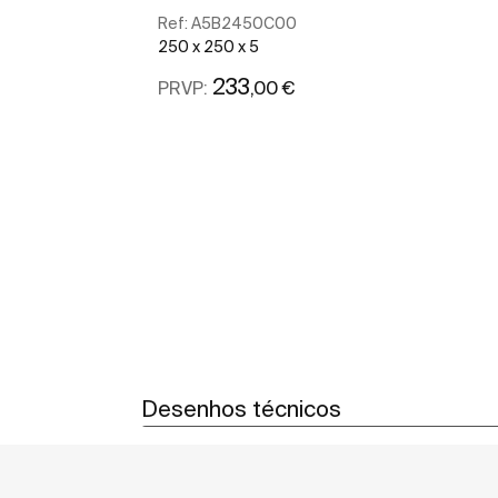
Ref:
A5B2450C00
250 x 250 x 5
233
,00 €
PRVP:
Ver mais
Desenhos técnicos