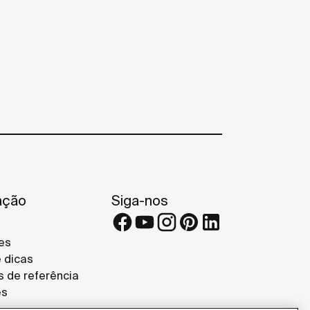
ação
Siga-nos
es
e dicas
s de referência
es