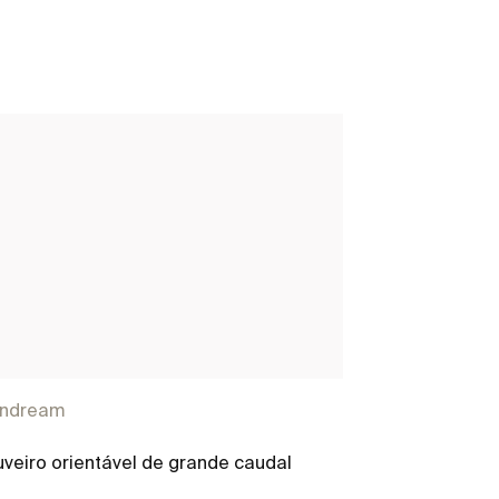
indream
Raindream
veiro orientável de grande caudal
Chuveiro orie
quadrado