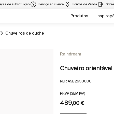
eças de substituição
Serviço ao cliente
Pontos de Venda
Sobr
Produtos
Inspiraç
Ir para
Chuveiros de duche
Raindream
Chuveiro orientável
REF:
A5B2650C00
PRVP (SEM IVA)
489
,00 €