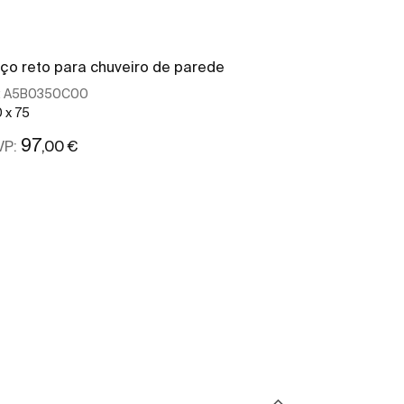
ço reto para chuveiro de parede
Braço para ch
:
A5B0350C00
Ref:
A5B0450C
 x 75
100
97
49
,00 €
,80 
VP:
PRVP:
Ver mais