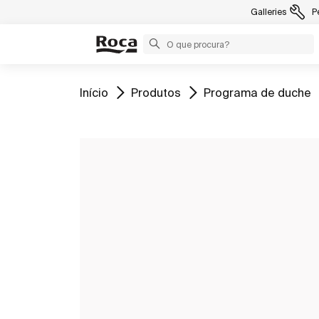
Galleries
P
Ir para
Ir para
Ir para
Início
Produtos
Programa de duche