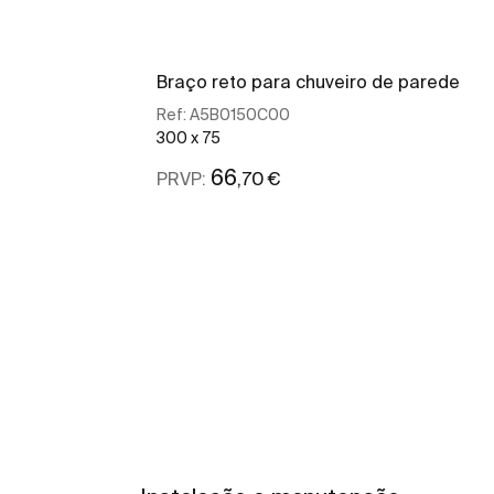
Braço reto para chuveiro de parede
Ref:
A5B0150C00
300 x 75
66
,70 €
PRVP:
Ver mais