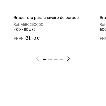
Braço reto para chuveiro de parede
Bra
Ref:
A5B0250C00
Ref
400 x 80 x 75
500
81
,70 €
PRVP:
PR
Ver mais