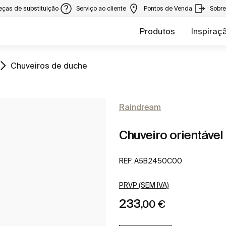
eças de substituição
Serviço ao cliente
Pontos de Venda
Sobr
Produtos
Inspiraç
Ir para
Chuveiros de duche
Raindream
Chuveiro orientável
REF:
A5B2450C00
PRVP (SEM IVA)
233
,00 €