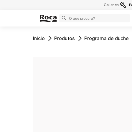
Galleries
P
Ir para
Ir para
Ir para
Início
Produtos
Programa de duche