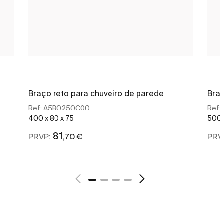
Braço reto para chuveiro de parede
Bra
Ref:
A5B0250C00
Ref
400 x 80 x 75
500
81
,70 €
PRVP:
PR
Ver mais