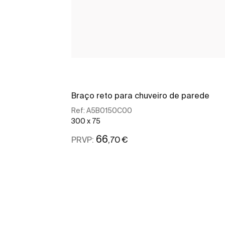
Braço reto para chuveiro de parede
Ref:
A5B0150C00
300 x 75
66
,70 €
PRVP:
Ver mais