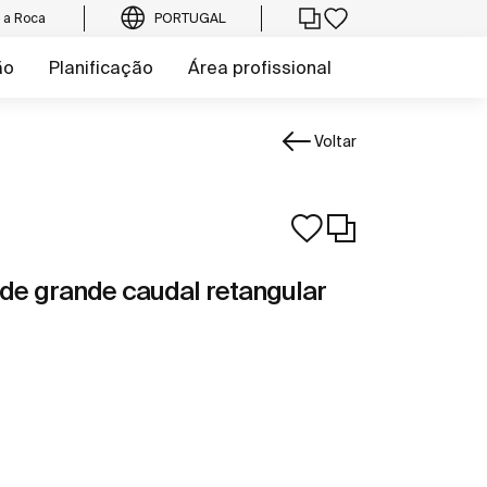
e a Roca
PORTUGAL
ão
Planificação
Área profissional
Voltar
 de grande caudal retangular