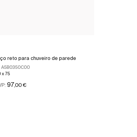
ço reto para chuveiro de parede
Braço para ch
:
A5B0350C00
Ref:
A5B0450C
 x 75
100
97
49
,00 €
,80 
VP:
PRVP:
Ver mais