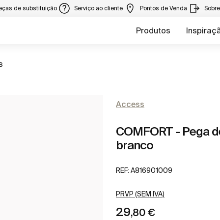
eças de substituição
Serviço ao cliente
Pontos de Venda
Sobr
Produtos
Inspiraç
a
s
Access
COMFORT - Pega de
branco
REF:
A816901009
PRVP (SEM IVA)
29
,80 €