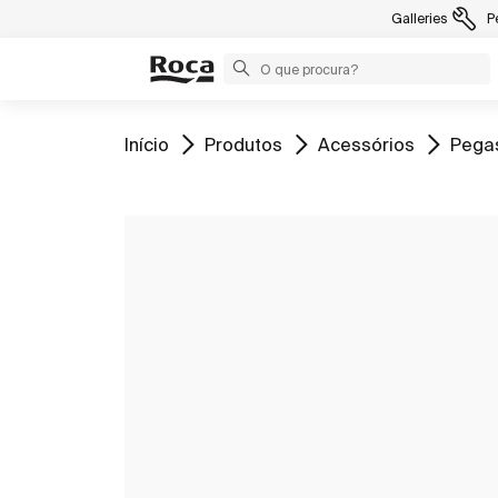
Galleries
P
Ir para
Ir para
Ir para
Ir par
Início
Produtos
Acessórios
Pega