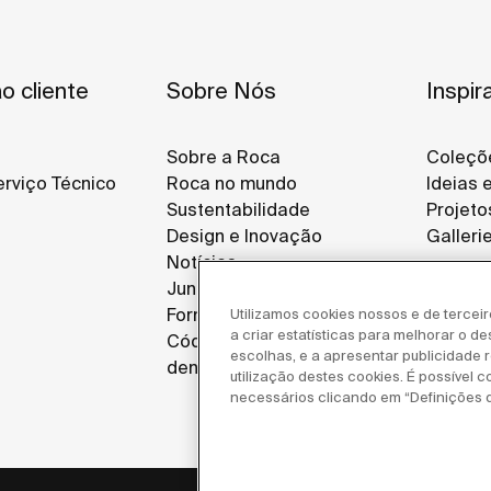
o cliente
Sobre Nós
Inspir
Sobre a Roca
Coleçõ
rviço Técnico
Roca no mundo
Ideias 
Sustentabilidade
Projeto
Design e Inovação
Galleri
Notícias
Junte-se a Nós
Fornecedores
Utilizamos cookies nossos e de tercei
a criar estatísticas para melhorar o d
Código de ética e canal de
escolhas, e a apresentar publicidade re
denúncias
utilização destes cookies. É possível c
necessários clicando em “Definições 
Política de 