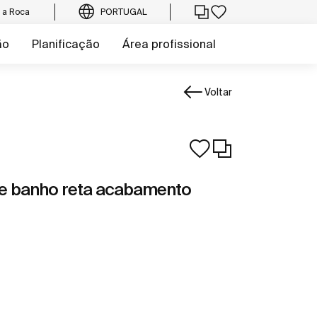
e a Roca
PORTUGAL
ão
Planificação
Área profissional
Voltar
 banho reta acabamento