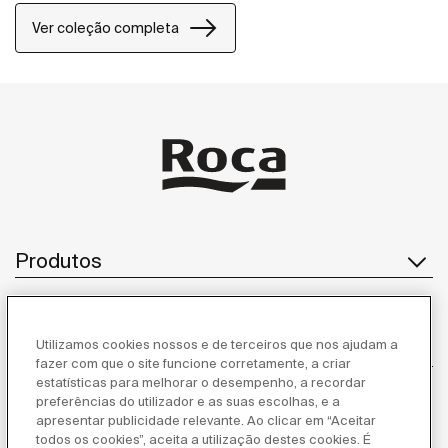
prateleiras, adaptando-se a diversas necessidades
Ver coleção completa
de casa de banho.
Produtos
Utilizamos cookies nossos e de terceiros que nos ajudam a
Serviço ao cliente
fazer com que o site funcione corretamente, a criar
estatísticas para melhorar o desempenho, a recordar
preferências do utilizador e as suas escolhas, e a
apresentar publicidade relevante. Ao clicar em “Aceitar
Sobre Nós
todos os cookies”, aceita a utilização destes cookies. É