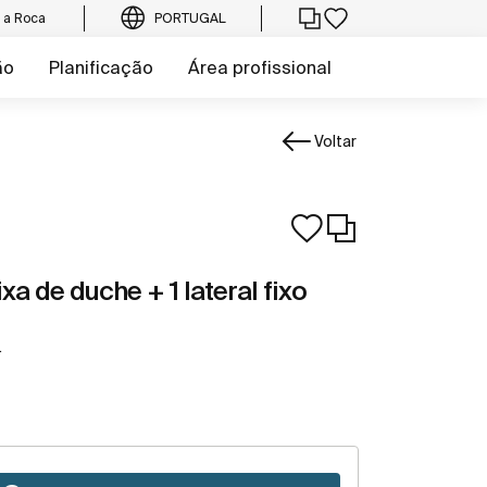
e a Roca
PORTUGAL
ão
Planificação
Área profissional
Voltar
ixa de duche + 1 lateral fixo
.