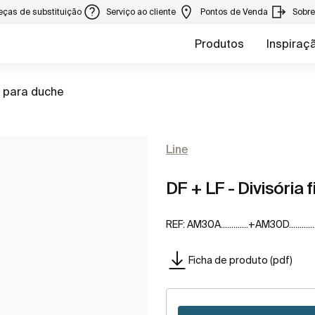
eças de substituição
Serviço ao cliente
Pontos de Venda
Sobr
Produtos
Inspiraç
s para duche
Line
DF + LF - Divisória f
REF:
AM30A.............+AM30D............
Ficha de produto (pdf)