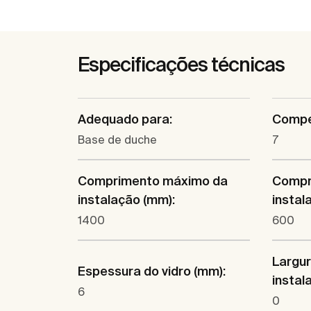
Especificações técnicas
Adequado para:
Compe
Base de duche
7
Comprimento máximo da
Compr
instalação (mm):
instal
1400
600
Largu
Espessura do vidro (mm):
instal
6
0