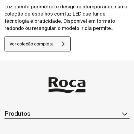
Luz quente perimetral e design contemporâneo numa
coleção de espelhos com luz LED que funde
tecnologia e praticidade. Disponível em formato
redondo ou retangular, o modelo Iridia permite
controlar, através de sensores táteis, tanto a
intensidade da luz como a placa anti- embaciamento.​
Ver coleção completa
Produtos