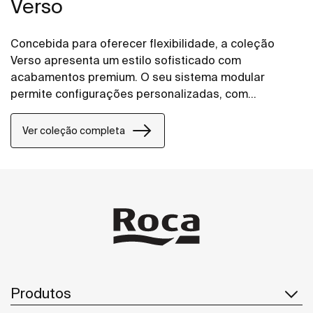
Verso
Concebida para oferecer flexibilidade, a coleção
Verso apresenta um estilo sofisticado com
acabamentos premium. O seu sistema modular
permite configurações personalizadas, com
diferentes combinações de gavetas, portas e
prateleiras, adaptando-se a diversas necessidades
Ver coleção completa
de casa de banho.
Produtos