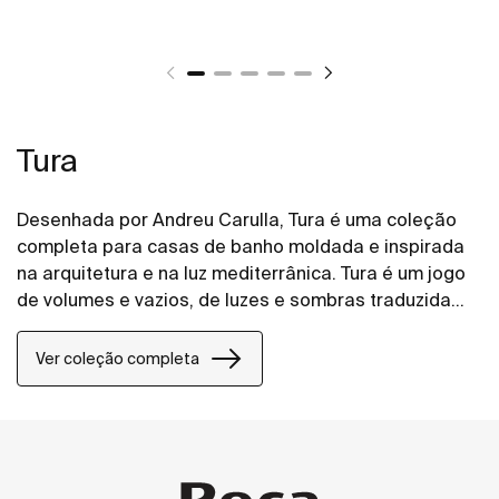
Tura
Desenhada por Andreu Carulla, Tura é uma coleção
completa para casas de banho moldada e inspirada
na arquitetura e na luz mediterrânica. Tura é um jogo
de volumes e vazios, de luzes e sombras traduzida
em elementos para a casa de banho. Inovação e
sustentabilidade estão presentes em toda a
Ver coleção completa
coleção, desde o design e tecnologia até ao uso de
materiais reciclados e embalagens sem plástico.