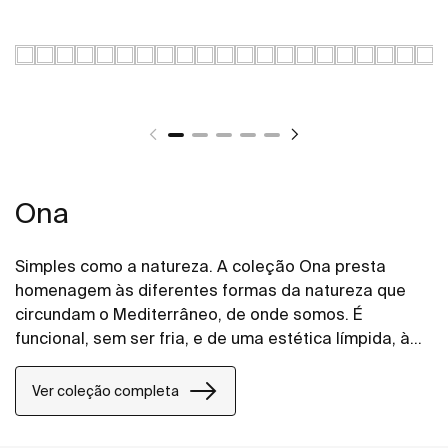
Ona
Simples como a natureza. A coleção Ona presta
homenagem às diferentes formas da natureza que
circundam o Mediterrâneo, de onde somos. É
funcional, sem ser fria, e de uma estética límpida, à
imagem do calor inerente do ambiente natural, feita
para quem aprecia o poder das paisagens
Ver coleção completa
silenciosas.