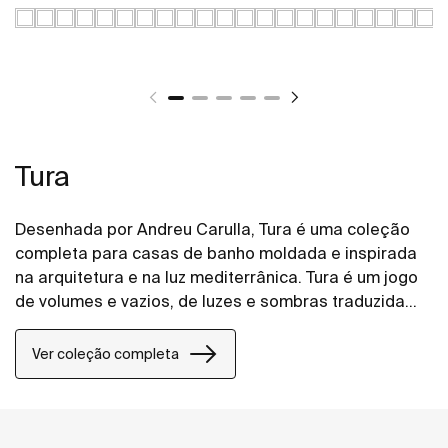
Tura
Desenhada por Andreu Carulla, Tura é uma coleção
completa para casas de banho moldada e inspirada
na arquitetura e na luz mediterrânica. Tura é um jogo
de volumes e vazios, de luzes e sombras traduzida
em elementos para a casa de banho. Inovação e
sustentabilidade estão presentes em toda a
Ver coleção completa
coleção, desde o design e tecnologia até ao uso de
materiais reciclados e embalagens sem plástico.