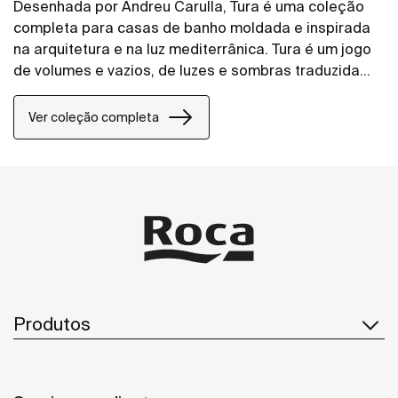
Desenhada por Andreu Carulla, Tura é uma coleção
completa para casas de banho moldada e inspirada
na arquitetura e na luz mediterrânica. Tura é um jogo
de volumes e vazios, de luzes e sombras traduzida
em elementos para a casa de banho. Inovação e
sustentabilidade estão presentes em toda a
Ver coleção completa
coleção, desde o design e tecnologia até ao uso de
materiais reciclados e embalagens sem plástico.
Produtos