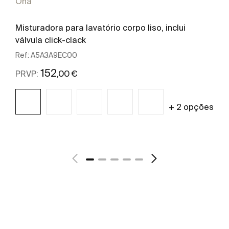
Ona
Misturadora para lavatório corpo liso, inclui
válvula click-clack
Ref:
A5A3A9EC00
152
,00 €
PRVP:
+ 2 opções
Ver mais