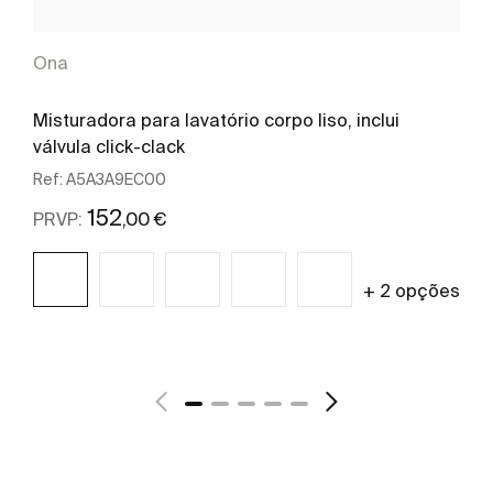
Ona
Misturadora para lavatório corpo liso, inclui
válvula click-clack
Ref:
A5A3A9EC00
152
,00 €
PRVP:
+ 2 opções
Ver mais