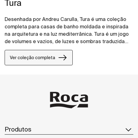
Tura
Desenhada por Andreu Carulla, Tura é uma coleção
completa para casas de banho moldada e inspirada
na arquitetura e na luz mediterrânica. Tura é um jogo
de volumes e vazios, de luzes e sombras traduzida
em elementos para a casa de banho. Inovação e
sustentabilidade estão presentes em toda a
Ver coleção completa
coleção, desde o design e tecnologia até ao uso de
materiais reciclados e embalagens sem plástico.
Produtos