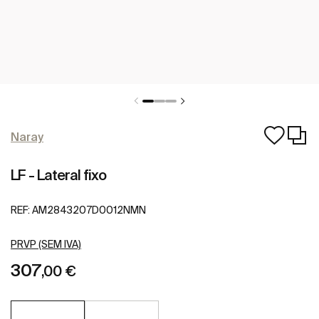
Naray
LF - Lateral fixo
REF:
AM2843207D0012NMN
PRVP (SEM IVA)
307
,00 €