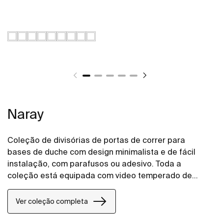
Naray
Coleção de divisórias de portas de correr para
bases de duche com design minimalista e de fácil
instalação, com parafusos ou adesivo. Toda a
coleção está equipada com video temperado de
6mm, Maxiclean y cabide integrado na divisória para
aceder comodamente à toalha.
Ver coleção completa