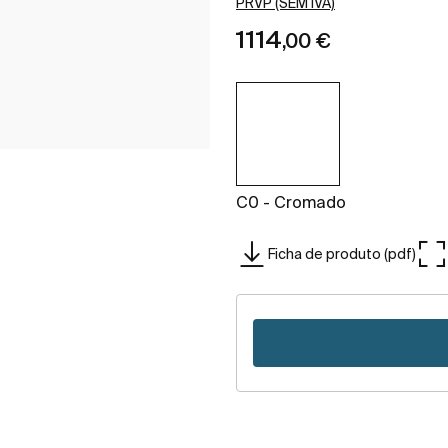
PRVP (SEM IVA)
1114
,00 €
C0 - Cromado
Ficha de produto (pdf)