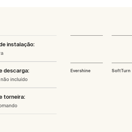
de instalação:
ra
e descarga:
Evershine
SoftTurn
não incluído
e torneira:
omando