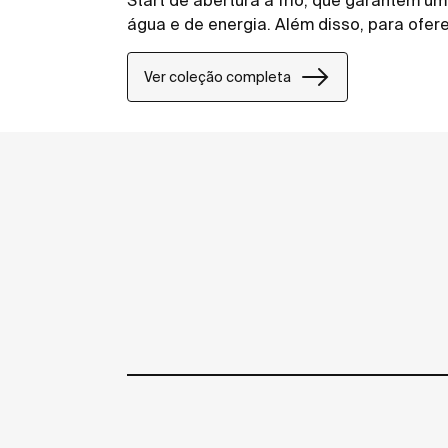
Start de abertura a frio, que garantem 
água e de energia. Além disso, para ofer
para duche está equipado com uma estant
arrumação dos produtos de higiene pess
Ver coleção completa