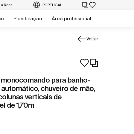
e a Roca
PORTUGAL
ão
Planificação
Área profissional
Voltar
a monocomando para banho-
 automático, chuveiro de mão,
colunas verticais de
el de 1,70m