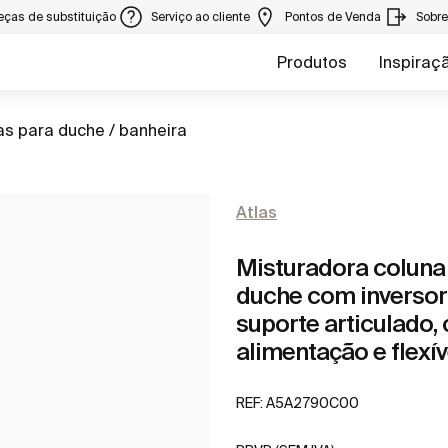
eças de substituição
Serviço ao cliente
Pontos de Venda
Sobr
Produtos
Inspiraç
as para duche / banheira
Atlas
Misturadora colun
duche com inversor
suporte articulado, 
alimentação e flexív
REF:
A5A2790C00