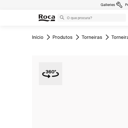
Galleries
P
Ir para
Ir para
Ir para
Ir para
Início
Produtos
Torneiras
Torneir