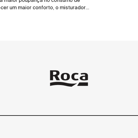
uma maior poupança no consumo de
ecer um maior conforto, o misturador
e amovível opcional que facilita a
oal.