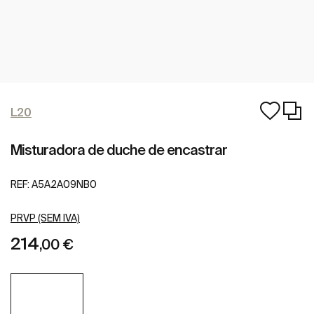
L20
Misturadora de duche de encastrar
REF:
A5A2A09NB0
PRVP (SEM IVA)
214
,00 €