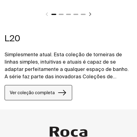
L20
Simplesmente atual. Esta coleção de torneiras de
linhas simples, intuitivas e atuais é capaz de se
adaptar perfeitamente a qualquer espaço de banho.
A série faz parte das inovadoras Coleções de
Torneiras Roca que oferecem abertura frontal em
água fria. Com este design transmitem maior
Ver coleção completa
conforto e mínimo consumo de água e energia
graças à inovadora tecnologia que dispõe.