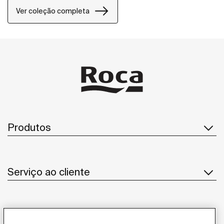
foi cuidadosamente concebido para alcançar uma
Ver coleção completa
elegância moderna e intemporal.
Produtos
Serviço ao cliente
Sobre Nós