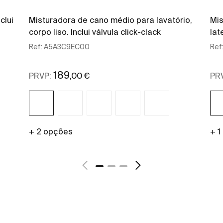
clui
Misturadora de cano médio para lavatório,
Mis
corpo liso. Inclui válvula click-clack
lat
Ref:
A5A3C9EC00
Ref
189
,00 €
PRVP:
PR
+ 2 opções
+ 1
Ver mais