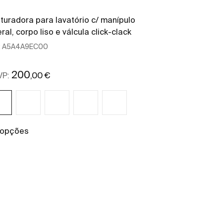
turadora para lavatório c/ manípulo
Coluna com 2 
eral, corpo liso e válcula click-clack
:
A5A4A9EC00
Ref:
A85763551
400 x 300 x 175
200
432
,00 €
,00
VP:
PRVP:
 opções
+ 3 opções
Ver mais