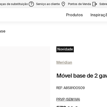
eças de substituição
Serviço ao cliente
Pontos de Venda
Sobr
Produtos
Inspiraç
ase
Novidade
Meridian
Móvel base de 2 gav
REF:
A858100509
PRVP (SEM IVA)