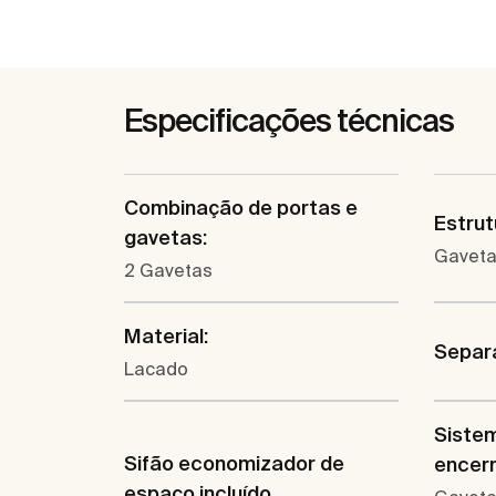
Especificações técnicas
Combinação de portas e
Estrut
gavetas:
Gavet
2 Gavetas
Material:
Separ
Lacado
Sistem
Sifão economizador de
encer
espaço incluído