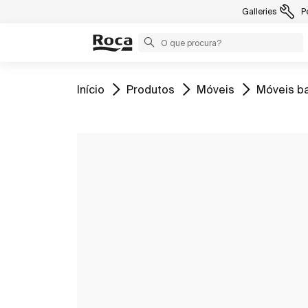
Galleries
P
Ir para
Ir para
Ir para
Ir para
Início
Produtos
Móveis
Móveis b