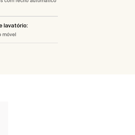
s com fecho automático
e lavatório:
o móvel