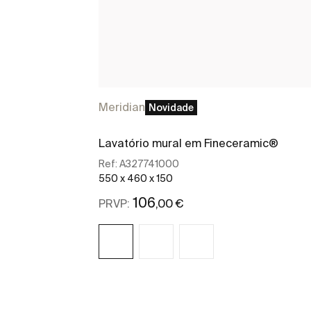
Meridian
Novidade
Lavatório mural em Fineceramic®
Ref:
A327741000
550 x 460 x 150
106
,00 €
PRVP:
Ver mais