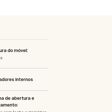
ura do móvel:
as
adores internos
a de abertura e
ramento: