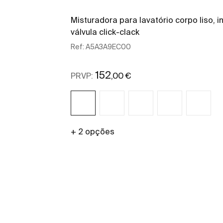
Misturadora para lavatório corpo liso, in
válvula click-clack
Ref:
A5A3A9EC00
152
,00 €
PRVP:
+ 2 opções
Ver mais