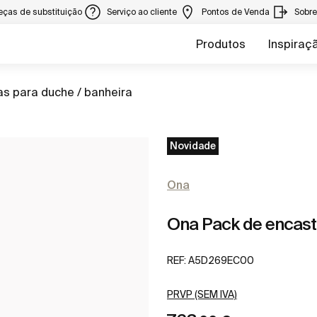
eças de substituição
Serviço ao cliente
Pontos de Venda
Sobr
Produtos
Inspiraç
as para duche / banheira
Novidade
Ona
Ona Pack de encas
REF:
A5D269EC00
PRVP (SEM IVA)