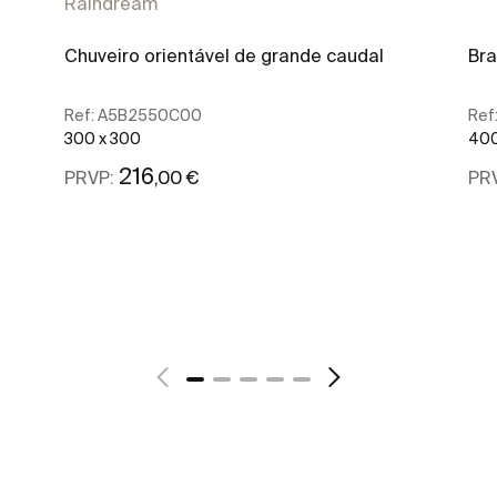
Raindream
Chuveiro orientável de grande caudal
Bra
Ref:
A5B2550C00
Ref
300 x 300
400
216
,00 €
PRVP:
PR
Ver mais