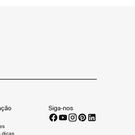
ação
Siga-nos
es
e dicas