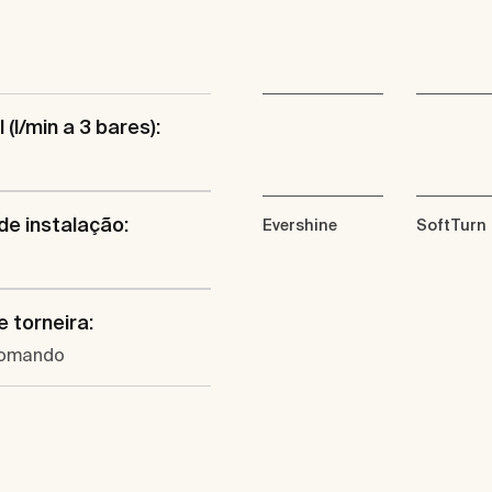
 (l/min a 3 bares):
de instalação:
Evershine
SoftTurn
e torneira:
omando