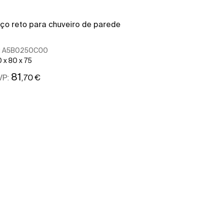
Stella
ço reto para chuveiro de parede
Chuveiro de 
:
A5B0250C00
Ref:
A5B9B61C
 x 80 x 75
37 x 37 x 228
81
59
,70 €
,80 
VP:
PRVP:
Ver mais