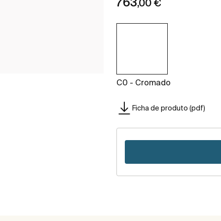
763
,00 €
C0 - Cromado
Ficha de produto (pdf)