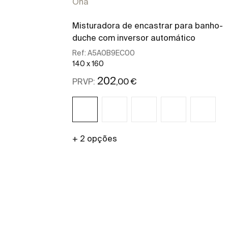
Ona
Misturadora de encastrar para banho-
duche com inversor automático
Ref:
A5A0B9EC00
140 x 160
202
,00 €
PRVP:
+ 2 opções
Ver mais