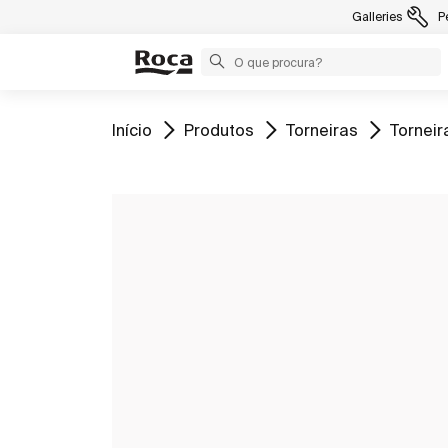
Galleries
P
Ir para
Ir para
Ir para
Ir para
Início
Produtos
Torneiras
Torneir