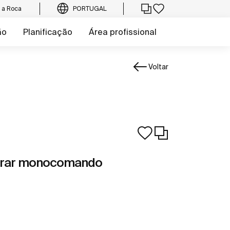
e a Roca
PORTUGAL
ão
Planificação
Área profissional
Voltar
trar monocomando