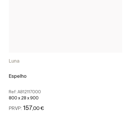
Luna
Espelho
Ref:
A812117000
800 x 28 x 900
157
,00 €
PRVP:
Ver mais