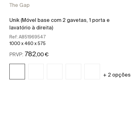
The Gap
Unik (Móvel base com 2 gavetas, 1 porta e
lavatório à direita)
Ref:
A851969547
1000 x 460 x 575
782
,00 €
PRVP:
+ 2 opções
Ver mais