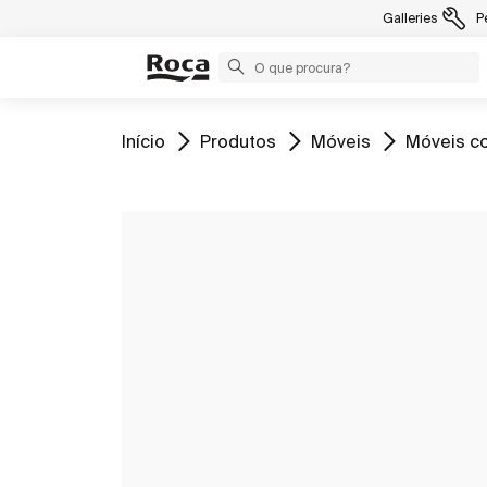
Galleries
P
Ir para
Ir para
Ir para
Ir para
Início
Produtos
Móveis
Móveis co