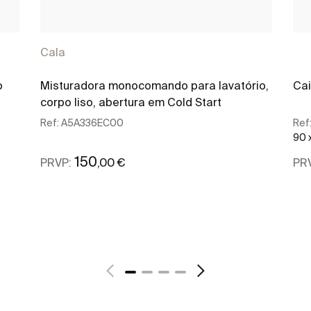
Cala
o
Misturadora monocomando para lavatório,
Cai
corpo liso, abertura em Cold Start
Ref:
A5A336EC00
Ref
90 
150
,00 €
PRVP:
PR
Ver mais