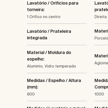
Lavatório / Orifícios para
Lavató
torneira:
pratel
1 Orífico no centro
Direita
Materi
Lavatório / Prateleira
integrada
Porcel
Material / Moldura do
Materi
espelho:
Aglom
Aluminio, Vidro temperado
Medidas / Espelho / Altura
Medida
(mm):
Compr
800
1000