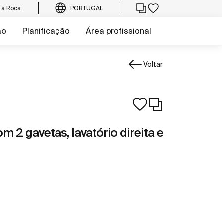
e a Roca
PORTUGAL
ão
Planificação
Área profissional
Voltar
m 2 gavetas, lavatório direita e