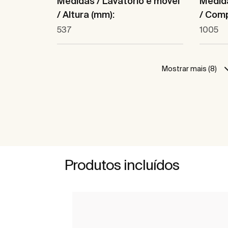
Medidas / Lavatório e móvel
Medida
/ Altura (mm):
/ Com
537
1005
Mostrar mais (8)
Produtos incluídos