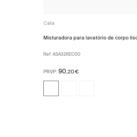
Cala
Misturadora para lavatório de corpo lis
Ref:
A5A326EC00
90
,20 €
PRVP:
Ver mais