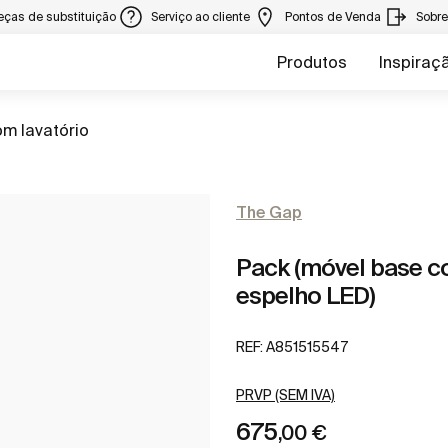
eças de substituição
Serviço ao cliente
Pontos de Venda
Sobr
Produtos
Inspiraç
m lavatório
The Gap
Pack (móvel base co
espelho LED)
REF:
A851515547
PRVP (SEM IVA)
675
,00 €