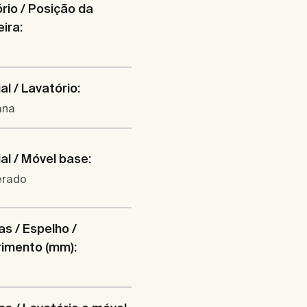
rio / Posição da
eira:
al / Lavatório:
ana
al / Móvel base:
erado
s / Espelho /
imento (mm):