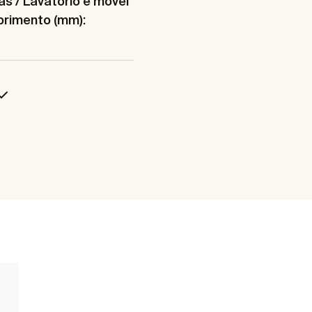
s / Lavatório e móvel
primento (mm):